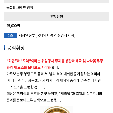
국회의사당 앞 광장
초청인원
45,000명
행정안전부 [국내외 대통령 취임식 사례]
참조
공식휘장
“화합”과 “도약”이라는 취임행사 주제를 봉황과 태극 및 나라꽃 무궁
화의 세 요소를 모티브로 시각화
했다.
마주보는 두 봉황으로 동과 서, 남과 북의 대화합을 기원하는 의미이
며, 태극과 무궁화는 21세기 아시아와 세계의 중심에 우뚝 선 대한민
국의 도약을 표현한 것이다.
색상은 취임식의 격조를 한껏 높이고, “새출발”과 축제의 장으로서의
품위를 돋보이도록 금색으로 표현했다.