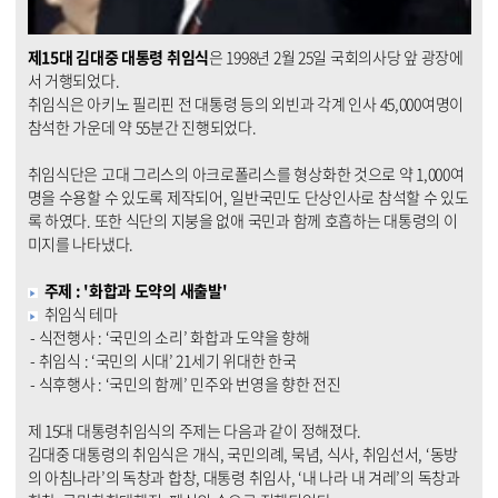
제15대 김대중 대통령 취임식
은 1998년 2월 25일 국회의사당 앞 광장에
서 거행되었다.
취임식은 아키노 필리핀 전 대통령 등의 외빈과 각계 인사 45,000여명이
참석한 가운데 약 55분간 진행되었다.
취임식단은 고대 그리스의 아크로폴리스를 형상화한 것으로 약 1,000여
명을 수용할 수 있도록 제작되어, 일반국민도 단상인사로 참석할 수 있도
록 하였다. 또한 식단의 지붕을 없애 국민과 함께 호흡하는 대통령의 이
미지를 나타냈다.
주제 : '화합과 도약의 새출발'
취임식 테마
- 식전행사 : ‘국민의 소리’ 화합과 도약을 향해
- 취임식 : ‘국민의 시대’ 21세기 위대한 한국
- 식후행사 : ‘국민의 함께’ 민주와 번영을 향한 전진
제 15대 대통령취임식의 주제는 다음과 같이 정해졌다.
김대중 대통령의 취임식은 개식, 국민의례, 묵념, 식사, 취임선서, ‘동방
의 아침나라’의 독창과 합창, 대통령 취임사, ‘내 나라 내 겨레’의 독창과