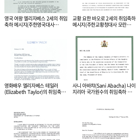
영국 여왕 엘리자베스 2세의 취임
교황 요한 바오로 2세의 취임축하
축하 메시지(주한영국대사
메시지(주한교황청대사 모란디니
Stephen Brown 전달)
대주교 전달)
영화배우 엘리자베스 테일러
사니 아바챠(Sani Abacha) 나이
(Elizabeth Taylor)의 취임축하
지리아 국가원수의 취임축하 서
서한
한