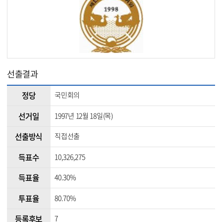
선출결과
정당
국민회의
선거일
1997년 12월 18일(목)
선출방식
직접선출
득표수
10,326,275
득표율
40.30%
투표율
80.70%
등록후보
7