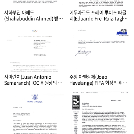
샤하부딘 아메드
에두아르도 프레이 루이즈 따글
(Shahabuddin Ahmed) 방글
레(Eduardo Frei Ruiz-Tagle)
라데시 대통령, 셰이크 하시나
칠레 대통령의 취임축하 및 칠레
(Sheikh Hasina)
초청 서한
사마란치(Juan Antonio
주앙 아벨랑제(Joao
Samaranch) IOC 위원장의 취
Havelange) FIFA 회장의 취임
임식 초청 및 접견 감사 서한
축하 및 프랑스 월드컵 개막식 초
청 서한