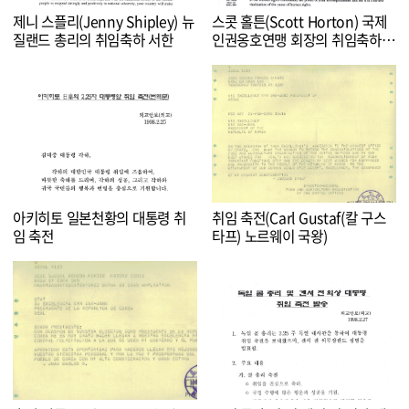
제니 스플리(Jenny Shipley) 뉴
스콧 홀튼(Scott Horton) 국제
질랜드 총리의 취임축하 서한
인권옹호연맹 회장의 취임축하
서한
아키히토 일본천황의 대통령 취
취임 축전(Carl Gustaf(칼 구스
임 축전
타프) 노르웨이 국왕)