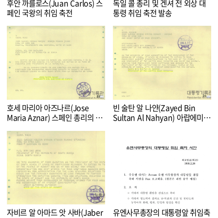
후안 까를로스(Juan Carlos) 스
독일 콜 총리 및 겐셔 전 외상 대
페인 국왕의 취임 축전
통령 취임 축전 발송
호세 마리아 아즈나르(Jose
빈 술탄 알 나얀(Zayed Bin
Maria Aznar) 스페인 총리의 취
Sultan Al Nahyan) 아랍에미레
임 축전
이트연방 대통령의 취임 축전
자비르 알 아마드 앗 사바(Jaber
유엔사무총장의 대통령앞 취임축