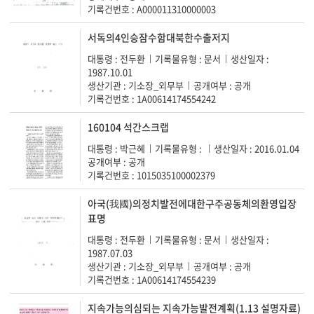
기록건번호 : A000011310000003
서독의4인승잠수함대북한수출저지
대통령 : 전두환
기록물유형 : 문서
생산일자 :
1987.10.01
생산기관 : 기소장_외무부
공개여부 : 공개
기록건번호 : 1A00614174554242
160104 석간스크랩
대통령 : 박근혜
기록물유형 :
생산일자 : 2016.01.04
공개여부 : 공개
기록건번호 : 1015035100002379
아국(我國)의정치발전에대한구주공동체의환영입장
표명
대통령 : 전두환
기록물유형 : 문서
생산일자 :
1987.07.03
생산기관 : 기소장_외무부
공개여부 : 공개
기록건번호 : 1A00614174554239
지속가능의심되는 지속가능발전계획(1.13 설명자료)