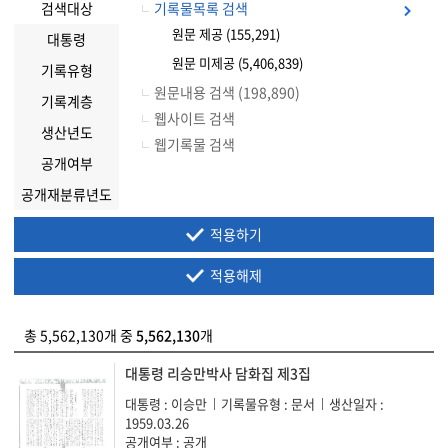
검색대상
기록물목록 검색
원문 제공 (155,291)
대통령
원문 미제공 (5,406,839)
기록유형
원문내용 검색 (198,890)
기록계층
웹사이트 검색
생산년도
웹기록물 검색
공개여부
공개재분류년도
적용하기
적용해제
총 5,562,130개 중
5,562,130
개
대통령 리승만박사 담화집 제3집
대통령 : 이승만
기록물유형 : 문서
생산일자 :
1959.03.26
공개여부 : 공개