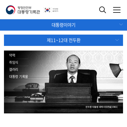
대통령이야기
제11~12대 전두환
약력
취임식
갤러리
대통령 기록물