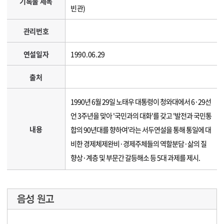
기록물 제목
빈관)
관리번호
연설일자
1990.06.29
출처
1990년 6월 29일 노태우 대통령이 청와대에서 6·29선
언 3주년을 맞아 '국민과의 대화'를 갖고 '발전과 국민통
내용
합의 90년대를 향하여'라는 서두연설을 통해 통일에 대
비한 경제체제완비·경제주체들의 역할분담·삶의 질
향상·계층 및 부문간 갈등해소 등 5대 과제를 제시.