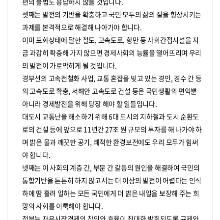
편의 불법도 용납하지 않을 것입니다.
셋째는 발전의 기반을 확충하고 국민 모두의 삶의 질을 향상시키는
과제를 본격적으로 해결해 나아가야 합니다.
이미 포화상태에 달한 철도, 고속도로, 항만 등 사회간접시설을 지
금 과감히 확충해 가지 않으면 경제사회의 능률을 떨어뜨리며 우리
의 발전이 가로막히게 될 것입니다.
경부선의 고속전철화 사업, 교통 혼잡을 빚고 있는 경인, 경수 간 등
의 고속도로 확충, 서해안 고속도로 건설 등은 국민생활의 편익뿐
아니라 경제발전을 위해 당장 해야 할 일들입니다.
대도시 교통난을 해소하기 위해 6대 도시의 지하철과 도시 순환도
로의 건설 등에 앞으로 11년간 27조 원 규모의 투자를 해 나가야 하
며 밝은 물과 깨끗한 공기, 쾌적한 환경보전에도 우리 모두가 힘써
야 합니다.
넷째는 이 사회의 계층 간, 부문 간 갈등의 원인을 해결하여 국민의
통합기반을 튼튼히 하지 않고서는 더 이상의 발전이 어렵다는 인식
하에 땀 흘려 일하는 모든 국민에게 더 밝은 내일을 보장해 주는 희
망의 사회를 이룩해야 합니다.
정부는 자유시장경제의 창의와 효율이 최대한 발휘되도록 규제와